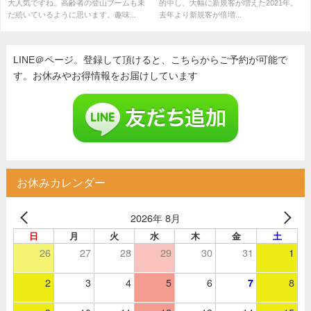
大人気ですね。高齢者の登山ブームも未
的中し、大幅に新規客が増えた2021年。
だ続いているように思います。趣味...
去年より新規客が倍増...
LINE＠ページ。登録して頂けると、こちらからご予約が可能で
す。お休みやお得情報をお届けしています
お休みカレンダー
2026年 8月
日
月
火
水
木
金
土
26
27
28
29
30
31
1
2
3
4
5
6
8
7