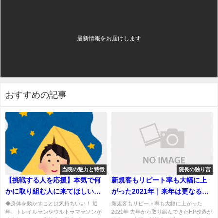
最新情報をお届けします
おすすめの記事
当院の魅力と特徴
院長の独り言
【挑戦する人を応援】本気で何
新規客もリピート率も大幅に上
かに取り組む人に来てほしい鍼
がった2021年｜来年は更なる飛
灸院
躍を
◆身体を動かすことは気持ちいい！ 近
新規客もリピート率も大幅に上がった
年、トレイルランやウルトラマラソンが
2021年 去年から取り組んできたHP改造が