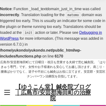
Notice
: Function _load_textdomain_just_in_time was called
incorrectly
. Translation loading for the
domain was
matomo
triggered too early. This is usually an indicator for some code in
the plugin or theme running too early. Translations should be
loaded at the
action or later. Please see
Debugging in
init
WordPress
for more information. (This message was added in
version 6.7.0.) in
/home/yukondo/yukondo.net/public_html/wp-
includes/functions.php
on line
6170
広島市/安芸郡海田町にて日曜日・祝日も営業する夫婦で営む鍼灸院。「はり
きゅう専門」です。女性やお子様連れも安心してお越し頂けます。肩こり・
腰痛ばかりでなく、逆子や不妊にも鍼灸はお役に立てます。安芸郡・安芸区
ナンバーワン治療院を目指してます。
【ゆうこん堂】鍼灸院ブログ
｜広島市/安芸郡海田町の治療
院