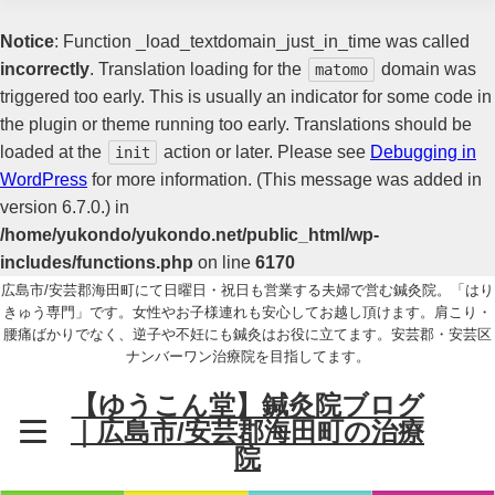
Notice
: Function _load_textdomain_just_in_time was called
incorrectly
. Translation loading for the
domain was
matomo
triggered too early. This is usually an indicator for some code in
the plugin or theme running too early. Translations should be
loaded at the
action or later. Please see
Debugging in
init
WordPress
for more information. (This message was added in
version 6.7.0.) in
/home/yukondo/yukondo.net/public_html/wp-
includes/functions.php
on line
6170
広島市/安芸郡海田町にて日曜日・祝日も営業する夫婦で営む鍼灸院。「はり
きゅう専門」です。女性やお子様連れも安心してお越し頂けます。肩こり・
腰痛ばかりでなく、逆子や不妊にも鍼灸はお役に立てます。安芸郡・安芸区
ナンバーワン治療院を目指してます。
【ゆうこん堂】鍼灸院ブログ
｜広島市/安芸郡海田町の治療
院