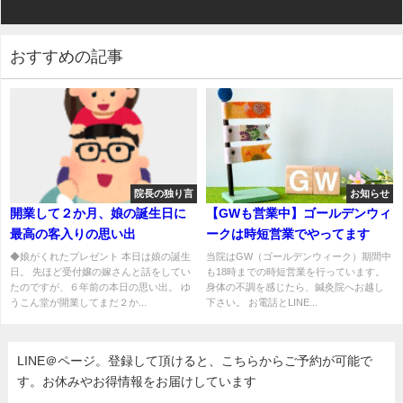
おすすめの記事
院長の独り言
お知らせ
開業して２か月、娘の誕生日に
【GWも営業中】ゴールデンウィ
最高の客入りの思い出
ークは時短営業でやってます
◆娘がくれたプレゼント 本日は娘の誕生
当院はGW（ゴールデンウィーク）期間中
日。 先ほど受付嬢の嫁さんと話をしてい
も18時までの時短営業を行っています。
たのですが、６年前の本日の思い出。 ゆ
身体の不調を感じたら、鍼灸院へお越し
うこん堂が開業してまだ２か...
下さい。 お電話とLINE...
LINE＠ページ。登録して頂けると、こちらからご予約が可能で
す。お休みやお得情報をお届けしています