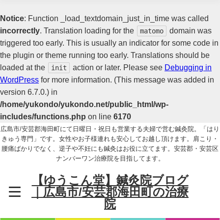
Notice
: Function _load_textdomain_just_in_time was called
incorrectly
. Translation loading for the
domain was
matomo
triggered too early. This is usually an indicator for some code in
the plugin or theme running too early. Translations should be
loaded at the
action or later. Please see
Debugging in
init
WordPress
for more information. (This message was added in
version 6.7.0.) in
/home/yukondo/yukondo.net/public_html/wp-
includes/functions.php
on line
6170
広島市/安芸郡海田町にて日曜日・祝日も営業する夫婦で営む鍼灸院。「はり
きゅう専門」です。女性やお子様連れも安心してお越し頂けます。肩こり・
腰痛ばかりでなく、逆子や不妊にも鍼灸はお役に立てます。安芸郡・安芸区
ナンバーワン治療院を目指してます。
【ゆうこん堂】鍼灸院ブログ
｜広島市/安芸郡海田町の治療
院