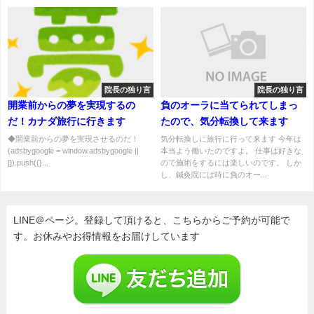
院長の独り言
院長の独り言
開業前からの夢を実現するの
負のオーラに当てられてしまっ
だ！カナダ旅行に行きます
たので、気分転換して来ます
◆開業前からの夢を実現させるのだ！
気分転換しに旅行に行って来ます 今年は
(adsbygoogle = window.adsbygoogle ||
本当よう働いたのですよ。 仕事は好きな
[]).push({}...
ので施術をするには楽しいのです。 しか
し、鍼灸院には時に負のオー...
LINE＠ページ。登録して頂けると、こちらからご予約が可能で
す。お休みやお得情報をお届けしています