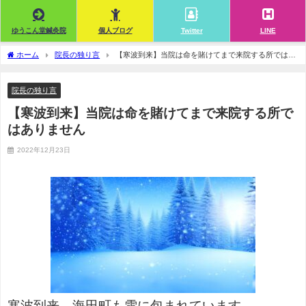
ゆうこん堂鍼灸院
個人ブログ
Twitter
LINE
ホーム
院長の独り言
【寒波到来】当院は命を賭けてまで来院する所ではあ
りません
院長の独り言
【寒波到来】当院は命を賭けてまで来院する所で
はありません
2022年12月23日
寒波到来。海田町も雪に包まれています。