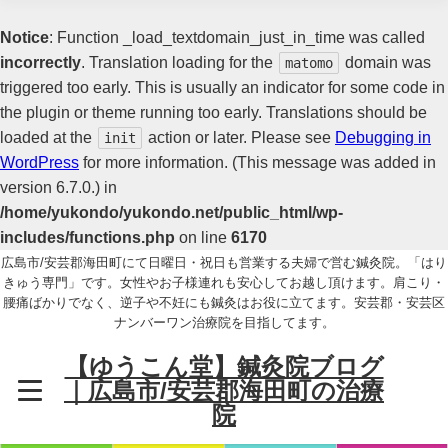
Notice
: Function _load_textdomain_just_in_time was called
incorrectly
. Translation loading for the
domain was
matomo
triggered too early. This is usually an indicator for some code in
the plugin or theme running too early. Translations should be
loaded at the
action or later. Please see
Debugging in
init
WordPress
for more information. (This message was added in
version 6.7.0.) in
/home/yukondo/yukondo.net/public_html/wp-
includes/functions.php
on line
6170
広島市/安芸郡海田町にて日曜日・祝日も営業する夫婦で営む鍼灸院。「はり
きゅう専門」です。女性やお子様連れも安心してお越し頂けます。肩こり・
腰痛ばかりでなく、逆子や不妊にも鍼灸はお役に立てます。安芸郡・安芸区
ナンバーワン治療院を目指してます。
【ゆうこん堂】鍼灸院ブログ
｜広島市/安芸郡海田町の治療
院