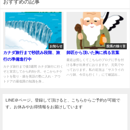
おすすめの記事
お知らせ
院長の独り言
カナダ旅行まで秒読み段階、旅
師匠から頂いた胸に残る言葉
行の準備進行中
最近は慌しくてこちらのブログに手を付
ける事が出来ずにおりますが、元気でや
カナダ旅行まで後3週間 カナダ旅行に行く
っております。私の近況は「サスライの
ぞと宣言してから約8か月。そこからチケ
ハリ師、今日も行く！」にて確認出...
ットを取り・娘を英語の塾に入れ・アウ
トドアの最低限の知識を身...
LINE＠ページ。登録して頂けると、こちらからご予約が可能で
す。お休みやお得情報をお届けしています