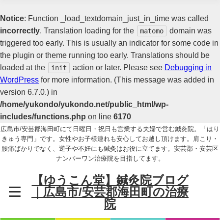
Notice
: Function _load_textdomain_just_in_time was called
incorrectly
. Translation loading for the
domain was
matomo
triggered too early. This is usually an indicator for some code in
the plugin or theme running too early. Translations should be
loaded at the
action or later. Please see
Debugging in
init
WordPress
for more information. (This message was added in
version 6.7.0.) in
/home/yukondo/yukondo.net/public_html/wp-
includes/functions.php
on line
6170
広島市/安芸郡海田町にて日曜日・祝日も営業する夫婦で営む鍼灸院。「はり
きゅう専門」です。女性やお子様連れも安心してお越し頂けます。肩こり・
腰痛ばかりでなく、逆子や不妊にも鍼灸はお役に立てます。安芸郡・安芸区
ナンバーワン治療院を目指してます。
【ゆうこん堂】鍼灸院ブログ
｜広島市/安芸郡海田町の治療
院