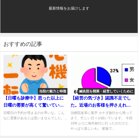
最新情報をお届けします
おすすめの記事
当院の魅力と特徴
鍼灸院を開業・経営していくために
【日曜も診療中】思った以上に
【経営の気づき】認識不足でし
日曜の需要が高くて驚いていま
た。近場のお客様を押さえれば
す！
売上は十分
日曜日の予約が埋まるのが早いな。こん
治療院改革に着手 カナダ旅行から帰って
なに需要があるとは思いませんでした。...
きて、忙しい日々が続いています。 今回
15年ぶりに海外旅行に行ったのだけど、
やっぱり楽しいわ。 家族で...