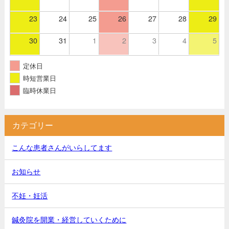
23
24
25
26
27
28
29
30
31
1
2
3
4
5
定休日
時短営業日
臨時休業日
カテゴリー
こんな患者さんがいらしてます
お知らせ
不妊・妊活
鍼灸院を開業・経営していくために