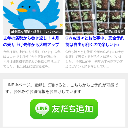
鍼灸院を開業・経営していくために
院長の独り言
去年の劣勢から巻き返し！４月
GWも淡々とお仕事中、完全予約
の売り上げ去年から大幅アップ
制は自由が利くので楽しいわ♪
今年は売り上げにも注視しています 去年
GWも淡々とお仕事 今年のGWはコロナが
はコロナで３月後半から客足が遠のき、
影響して苦労するだろうとは踏んでいま
４月は開業初年度並みの最低な売り上げ
した。 予感は的中、例年の半分以下の客
でした。 私は完全に現実逃避を...
足にガクンと頭を落としてい...
LINE＠ページ。登録して頂けると、こちらからご予約が可能で
す。お休みやお得情報をお届けしています