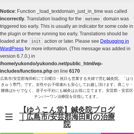
Notice
: Function _load_textdomain_just_in_time was called
incorrectly
. Translation loading for the
domain was
matomo
triggered too early. This is usually an indicator for some code in
the plugin or theme running too early. Translations should be
loaded at the
action or later. Please see
Debugging in
init
WordPress
for more information. (This message was added in
version 6.7.0.) in
/home/yukondo/yukondo.net/public_html/wp-
includes/functions.php
on line
6170
広島市/安芸郡海田町にて日曜日・祝日も営業する夫婦で営む鍼灸院。「はり
きゅう専門」です。女性やお子様連れも安心してお越し頂けます。肩こり・
腰痛ばかりでなく、逆子や不妊にも鍼灸はお役に立てます。安芸郡・安芸区
ナンバーワン治療院を目指してます。
【ゆうこん堂】鍼灸院ブログ
｜広島市/安芸郡海田町の治療
院